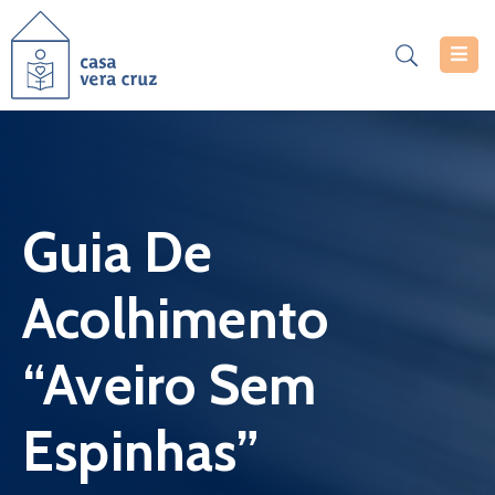
Casa
Vera
Cruz
Serviços
Guia De
Projetos
Acolhimento
Notícias
Documentos
“Aveiro Sem
Inscrições
Espinhas”
Contacte-
Nos