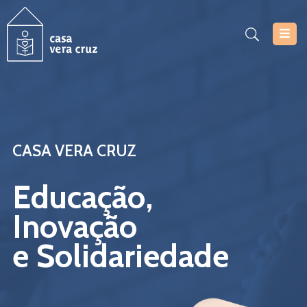
Casa
Vera
Cruz
Serviços
CASA VERA CRUZ
Projetos
Educação,
Notícias
Inovação
Documentos
e Solidariedade
Inscrições
Contacte-
Nos