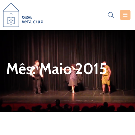
Casa
Vera
Cruz
Serviços
Mês:
Maio 2015
Projetos
Notícias
Documentos
Inscrições
Contacte-
Nos