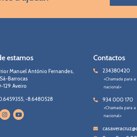
e estamos
Contactos
234380420
rior Manuel António Fernandes,
 Sá-Barrocas
«Chamada para a 
-129 Aveiro
nacional»
0.6459355, -8.6480528
934 000 170
«Chamada para a
nacional»
casaveracruz@c