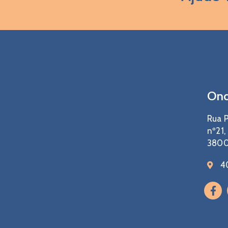
Ond
Rua P
nº21,
3800
4