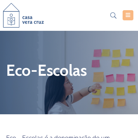
Casa
Vera
Cruz
Serviços
Eco-Escolas
Projetos
Notícias
Documentos
Inscrições
Contacte-
Nos
Eco – Escolas é a denominação de um