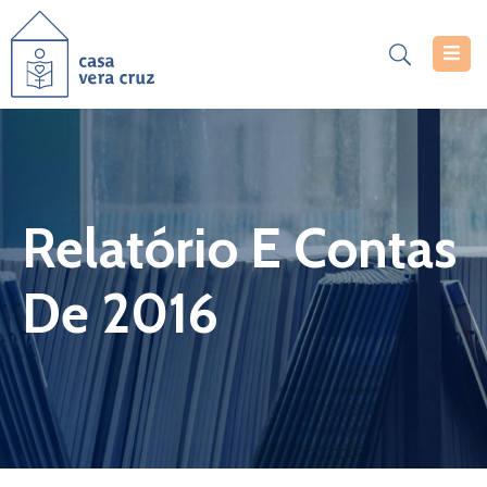
Casa
Vera
Cruz
Serviços
Relatório E Contas
Projetos
De 2016
Notícias
Documentos
Inscrições
Contacte-
Nos