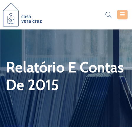
Casa
Vera
Cruz
Serviços
Relatório E Contas
Projetos
De 2015
Notícias
Documentos
Inscrições
Contacte-
Nos