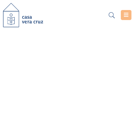
Casa
Vera
Cruz
Serviços
Confirmar
Projetos
Donativo
Notícias
Documentos
Inscrições
Contacte-
Nos