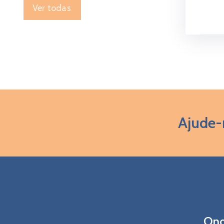
Ver todas
Ajude-
Ond