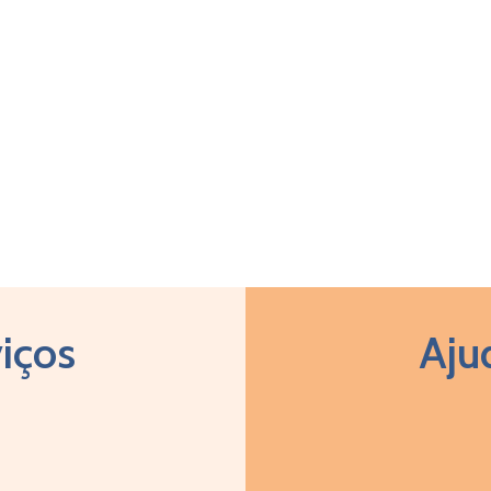
iços
Aju