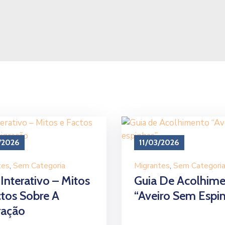
/2026
11/03/2026
tes
‚
Sem Categoria
Migrantes
‚
Sem Categori
Interativo – Mitos
Guia De Acolhim
ctos Sobre A
“Aveiro Sem Espi
ração