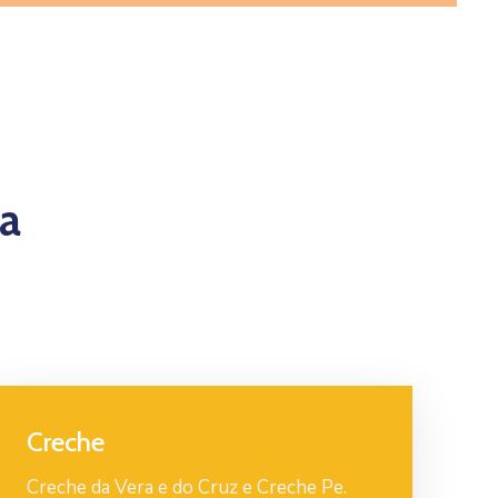
a
Creche
Creche da Vera e do Cruz e Creche Pe.