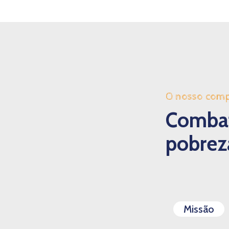
O nosso com
Combat
pobreza
Missão