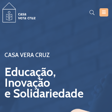
Casa
Vera
Cruz
Serviços
CASA VERA CRUZ
Projetos
Educação,
Notícias
Inovação
Documentos
e Solidariedade
Inscrições
Contacte-
Nos