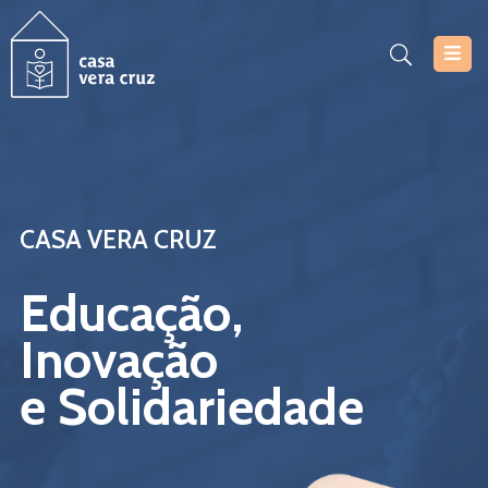
Casa
Vera
Cruz
Serviços
CASA VERA CRUZ
Projetos
Educação,
Notícias
Inovação
Documentos
e Solidariedade
Inscrições
Contacte-
Nos