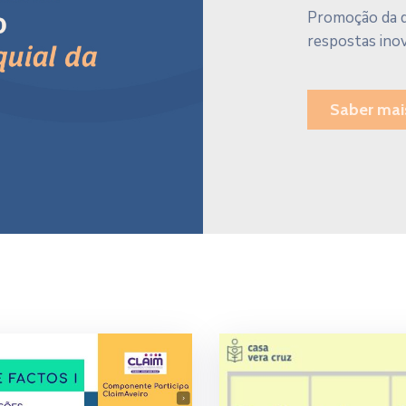
Promoção da q
respostas ino
Saber mai