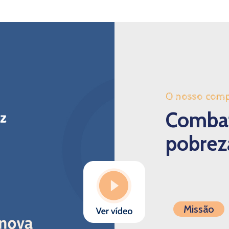
O nosso com
Combat
pobreza
Missão