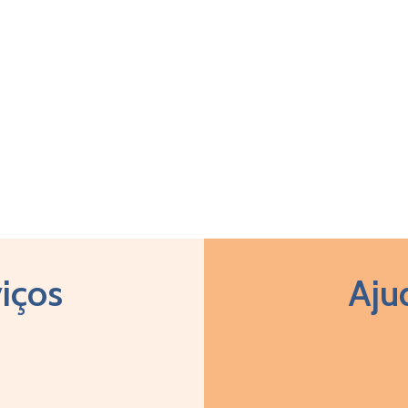
iços
Aju