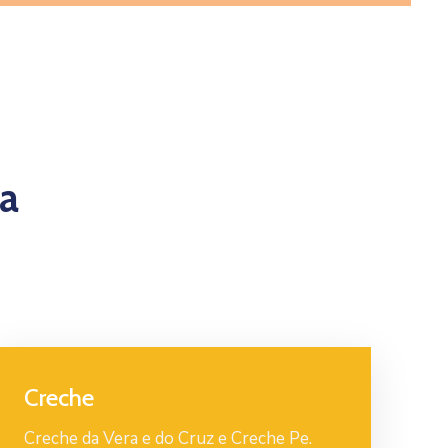
a
Creche
Creche da Vera e do Cruz e Creche Pe.